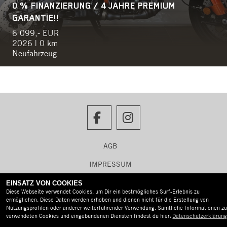
0 % FINANZIERUNG / 4 JAHRE PREMIUM
GARANTIE!!
6 099,- EUR
2026 | 0 km
Neufahrzeug
AGB
IMPRESSUM
DATENSCHUTZ
EINSATZ VON COOKIES
Diese Webseite verwendet Cookies, um Dir ein bestmögliches Surf-Erlebnis zu
DISCLAIMER
ermöglichen. Diese Daten werden erhoben und dienen nicht für die Erstellung von
Nutzungsprofilen oder anderer weiterführender Verwendung. Sämtliche Informationen zu
verwendeten Cookies und eingebundenen Diensten findest du hier:
Datenschutzerklärun
BARRIEREFREIHEIT